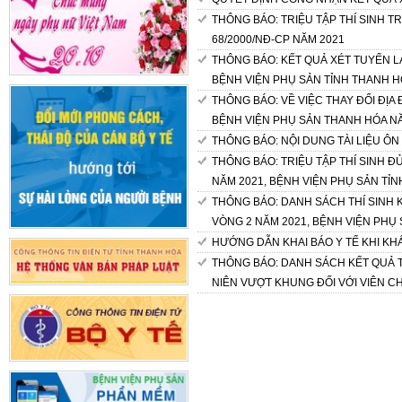
THÔNG BÁO: TRIỆU TẬP THÍ SINH 
68/2000/NĐ-CP NĂM 2021
THÔNG BÁO: KẾT QUẢ XÉT TUYỂN L
BỆNH VIỆN PHỤ SẢN TỈNH THANH 
THÔNG BÁO: VỀ VIỆC THAY ĐỔI ĐỊA
BỆNH VIỆN PHỤ SẢN THANH HÓA N
THÔNG BÁO: NỘI DUNG TÀI LIỆU Ô
THÔNG BÁO: TRIỆU TẬP THÍ SINH Đ
NĂM 2021, BỆNH VIỆN PHỤ SẢN TỈ
THÔNG BÁO: DANH SÁCH THÍ SINH 
VÒNG 2 NĂM 2021, BỆNH VIỆN PHỤ
HƯỚNG DẪN KHAI BÁO Y TẾ KHI KH
THÔNG BÁO: DANH SÁCH KẾT QUẢ 
NIÊN VƯỢT KHUNG ĐỐI VỚI VIÊN C