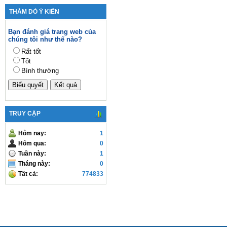
THĂM DÒ Ý KIẾN
Bạn đánh giá trang web của
chúng tôi như thế nào?
Rất tốt
Tốt
Bình thường
TRUY CẬP
Hôm nay:
1
Hôm qua:
0
Tuần này:
1
Tháng này:
0
Tất cả:
774833