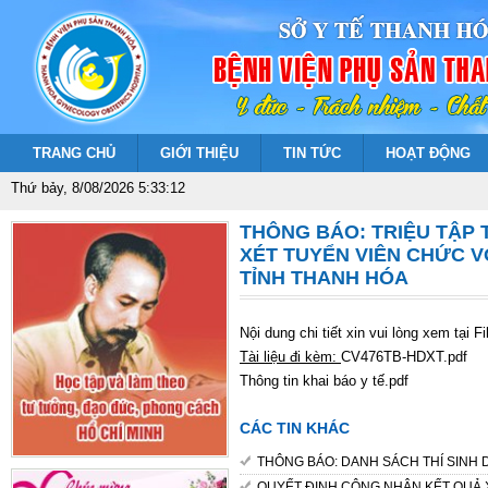
TRANG CHỦ
GIỚI THIỆU
TIN TỨC
HOẠT ĐỘNG
Thứ bảy, 8/08/2026 5:33:12
THÔNG BÁO: TRIỆU TẬP T
XÉT TUYỂN VIÊN CHỨC V
TỈNH THANH HÓA
Nội dung chi tiết xin vui lòng xem tại F
Tài liệu đi kèm:
CV476TB-HDXT.pdf
Thông tin khai báo y tế.pdf
CÁC TIN KHÁC
THÔNG BÁO: DANH SÁCH THÍ SINH 
QUYẾT ĐỊNH CÔNG NHẬN KẾT QUẢ 