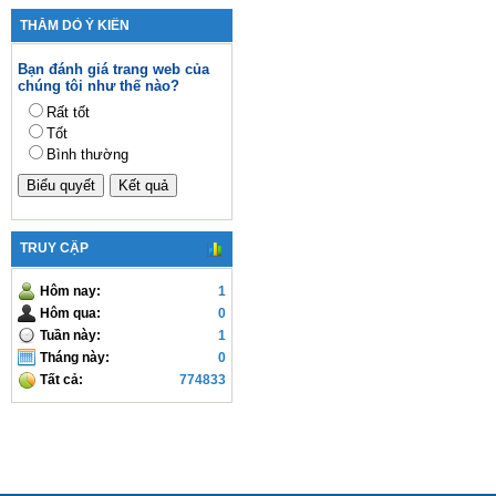
THĂM DÒ Ý KIẾN
Bạn đánh giá trang web của
chúng tôi như thế nào?
Rất tốt
Tốt
Bình thường
TRUY CẬP
Hôm nay:
1
Hôm qua:
0
Tuần này:
1
Tháng này:
0
Tất cả:
774833