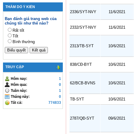
THĂM DÒ Ý KIẾN
2336/SYT-NVY
11/6/2021
Bạn đánh giá trang web của
chúng tôi như thế nào?
2332/SYT-NVY
11/6/2021
Rất tốt
Tốt
Bình thường
2313/TB-SYT
10/6/2021
838/CĐ-BYT
10/6/2021
TRUY CẬP
Hôm nay:
1
62/BCB-BVNS
10/6/2021
Hôm qua:
0
Tuần này:
1
Tháng này:
0
TB-SYT
10/6/2021
Tất cả:
774833
2787/QĐ-SYT
09/6/2021