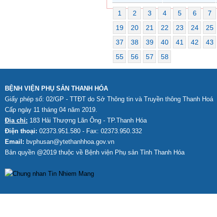
1
2
3
4
5
6
7
19
20
21
22
23
24
25
37
38
39
40
41
42
43
55
56
57
58
BỆNH VIỆN PHỤ SẢN THANH HÓA
Giấy phép số: 02/GP - TTĐT do Sở Thông tin và Truyền thông Thanh Hoá
Cấp ngày 11 tháng 04 năm 2019.
Địa chỉ:
183 Hải Thượng Lãn Ông - TP.Thanh Hóa
Điện thoại:
02373.951.580 - Fax: 02373.950.332
Email:
bvphusan@ytethanhhoa.gov.vn
Bản quyền @2019 thuộc về Bệnh viện Phụ sản Tỉnh
Thanh Hóa