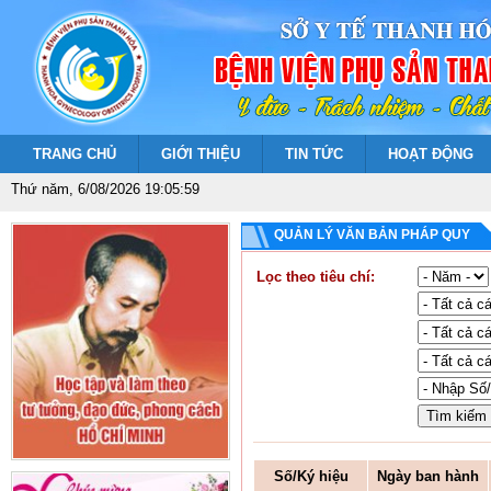
TRANG CHỦ
GIỚI THIỆU
TIN TỨC
HOẠT ĐỘNG
Thứ năm, 6/08/2026 19:05:59
QUẢN LÝ VĂN BẢN PHÁP QUY
Lọc theo tiêu chí:
Số/Ký hiệu
Ngày ban hành