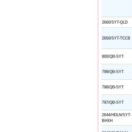
2660/SYT-QLD
2650/SYT-TCCB
800/QĐ-SYT
799/QĐ-SYT
798/QĐ-SYT
797/QĐ-SYT
2644/HDLN/SYT-
BHXH