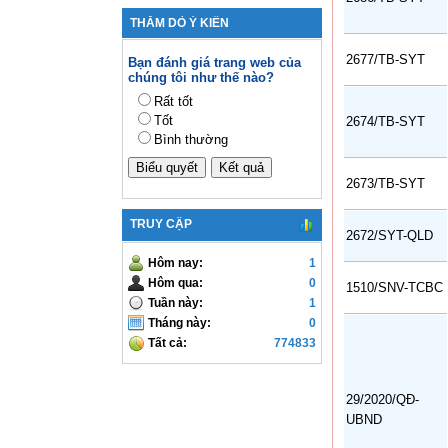
THĂM DÒ Ý KIẾN
2677/TB-SYT
Bạn đánh giá trang web của
chúng tôi như thế nào?
Rất tốt
Tốt
2674/TB-SYT
Bình thường
2673/TB-SYT
TRUY CẬP
2672/SYT-QLD
Hôm nay:
1
Hôm qua:
0
1510/SNV-TCBC
Tuần này:
1
Tháng này:
0
Tất cả:
774833
29/2020/QĐ-
UBND