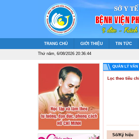
TRANG CHỦ
GIỚI THIỆU
TIN TỨC
Thứ năm, 6/08/2026 20:36:45
QUẢN LÝ VĂN
Lọc theo tiêu chí
Số/Ký hiệu