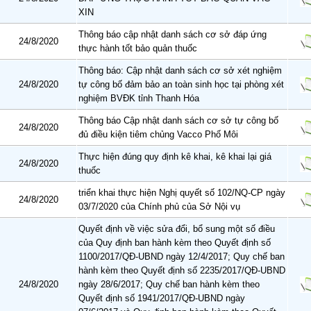
XIN
Thông báo cập nhật danh sách cơ sở đáp ứng
24/8/2020
thực hành tốt bảo quản thuốc
Thông báo: Cập nhật danh sách cơ sở xét nghiệm
24/8/2020
tự công bố đảm bảo an toàn sinh học tại phòng xét
nghiệm BVĐK tỉnh Thanh Hóa
Thông báo Cập nhật danh sách cơ sở tự công bố
24/8/2020
đủ điều kiện tiêm chủng Vacco Phố Môi
Thực hiện đúng quy định kê khai, kê khai lại giá
24/8/2020
thuốc
triển khai thực hiện Nghị quyết số 102/NQ-CP ngày
24/8/2020
03/7/2020 của Chính phủ của Sở Nội vụ
Quyết định về việc sửa đổi, bổ sung một số điều
của Quy định ban hành kèm theo Quyết định số
1100/2017/QĐ-UBND ngày 12/4/2017; Quy chế ban
hành kèm theo Quyết định số 2235/2017/QĐ-UBND
24/8/2020
ngày 28/6/2017; Quy chế ban hành kèm theo
Quyết định số 1941/2017/QĐ-UBND ngày