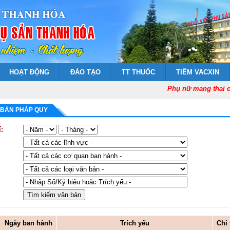
HOẠT ĐỘNG
ĐÀO TẠO
TT THUỐC
TIÊM VACXIN
Phụ nữ mang thai cần 
 BẢN PHÁP QUY
:
Ngày ban hành
Trích yếu
Chi 