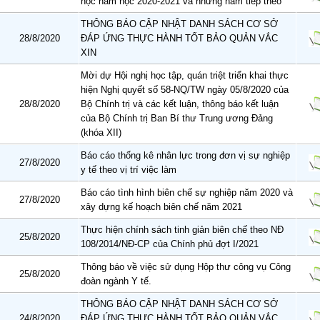
học năm học 2020-2021 và những năm tiếp theo
THÔNG BÁO CẬP NHẬT DANH SÁCH CƠ SỞ
28/8/2020
ĐÁP ỨNG THỰC HÀNH TỐT BẢO QUẢN VẮC
XIN
Mời dự Hội nghị học tập, quán triệt triển khai thực
hiện Nghị quyết số 58-NQ/TW ngày 05/8/2020 của
28/8/2020
Bộ Chính trị và các kết luận, thông báo kết luận
của Bộ Chính trị Ban Bí thư Trung ương Đảng
(khóa XII)
Báo cáo thống kê nhân lực trong đơn vị sự nghiệp
27/8/2020
y tế theo vị trí việc làm
Báo cáo tình hình biên chế sự nghiệp năm 2020 và
27/8/2020
xây dựng kế hoạch biên chế năm 2021
Thực hiện chính sách tinh giản biên chế theo NĐ
25/8/2020
108/2014/NĐ-CP của Chính phủ đợt I/2021
Thông báo về việc sử dụng Hộp thư công vụ Công
25/8/2020
đoàn ngành Y tế.
THÔNG BÁO CẬP NHẬT DANH SÁCH CƠ SỞ
24/8/2020
ĐÁP ỨNG THỰC HÀNH TỐT BẢO QUẢN VẮC