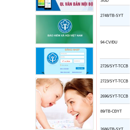
SGD
2748/TB-SYT
94-CV/ĐU
2726/SYT-TCCB
2723/SYT-TCCB
2696/SYT-TCCB
89/TB-CĐYT
2686/TB-SYT