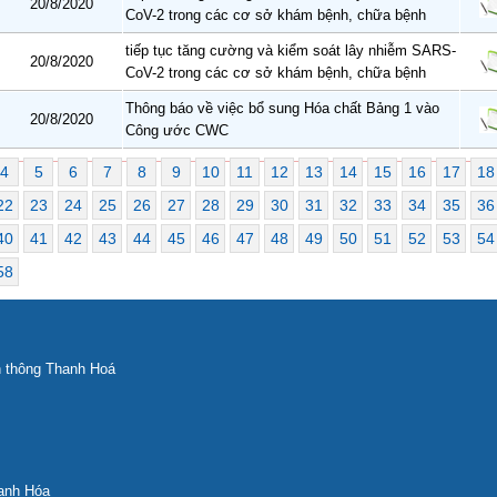
20/8/2020
CoV-2 trong các cơ sở khám bệnh, chữa bệnh
tiếp tục tăng cường và kiểm soát lây nhiễm SARS-
20/8/2020
CoV-2 trong các cơ sở khám bệnh, chữa bệnh
Thông báo về việc bổ sung Hóa chất Bảng 1 vào
20/8/2020
Công ước CWC
4
5
6
7
8
9
10
11
12
13
14
15
16
17
18
22
23
24
25
26
27
28
29
30
31
32
33
34
35
36
40
41
42
43
44
45
46
47
48
49
50
51
52
53
54
58
n thông Thanh Hoá
anh Hóa