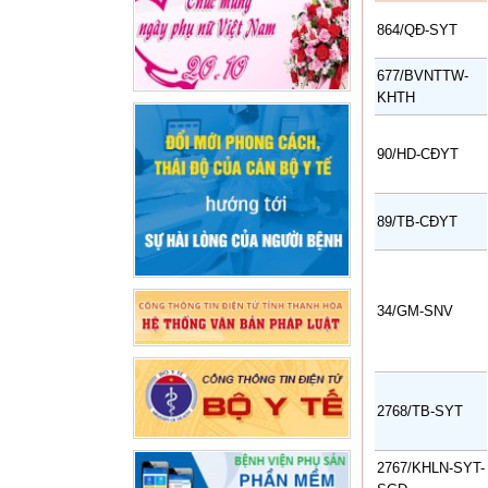
864/QĐ-SYT
677/BVNTTW-
KHTH
90/HD-CĐYT
89/TB-CĐYT
34/GM-SNV
2768/TB-SYT
2767/KHLN-SYT-