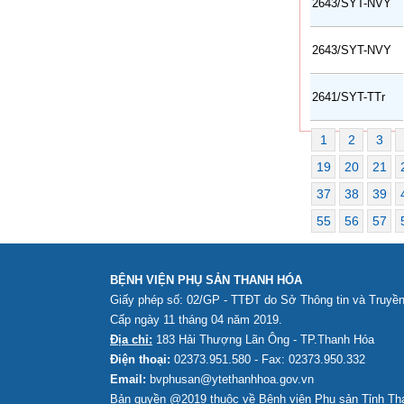
2643/SYT-NVY
2643/SYT-NVY
2641/SYT-TTr
1
2
3
19
20
21
37
38
39
55
56
57
BỆNH VIỆN PHỤ SẢN THANH HÓA
Giấy phép số: 02/GP - TTĐT do Sở Thông tin và Truyề
Cấp ngày 11 tháng 04 năm 2019.
Địa chỉ:
183 Hải Thượng Lãn Ông - TP.Thanh Hóa
Điện thoại:
02373.951.580 - Fax: 02373.950.332
Email:
bvphusan@ytethanhhoa.gov.vn
Bản quyền @2019 thuộc về Bệnh viện Phụ sản Tỉnh
Th