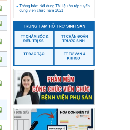
Thông báo: Nội dung Tài liệu ôn tập tuyển
dụng viên chức năm 2021
Thông báo: Triệu tập thí sinh đủ điều kiện,
tiêu chuẩn dự xét tuyển viên chức vòng 2
TRUNG TÂM HỖ TRỢ SINH SẢN
năm 2021, Bệnh viện Phụ sản tỉnh Thanh
Hóa
TT CHĂM SÓC &
TT CHẨN ĐOÁN
ĐIỀU TRỊ SS
TRƯỚC SINH
TT ĐÀO TẠO
TT TƯ VẤN &
KHHGĐ