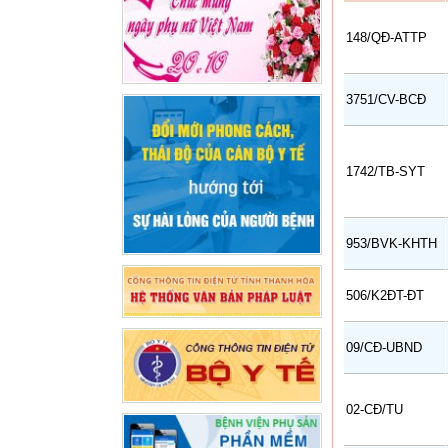
148/QĐ-ATTP
3751/CV-BCĐ
1742/TB-SYT
953/BVK-KHTH
506/K2ĐT-ĐT
09/CĐ-UBND
02-CĐ/TU