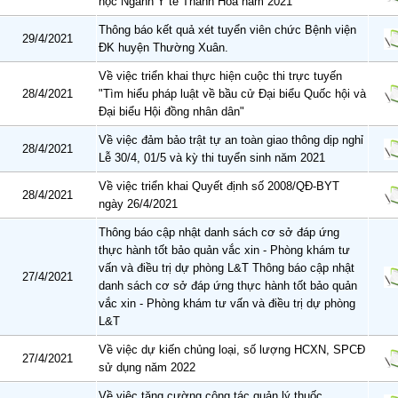
học Ngành Y tế Thanh Hóa năm 2021
Thông báo kết quả xét tuyển viên chức Bệnh viện
29/4/2021
ĐK huyện Thường Xuân.
Về việc triển khai thực hiện cuộc thi trực tuyến
28/4/2021
"Tìm hiểu pháp luật về bầu cử Đại biểu Quốc hội và
Đại biểu Hội đồng nhân dân"
Về việc đảm bảo trật tự an toàn giao thông dịp nghỉ
28/4/2021
Lễ 30/4, 01/5 và kỳ thi tuyển sinh năm 2021
Về việc triển khai Quyết định số 2008/QĐ-BYT
28/4/2021
ngày 26/4/2021
Thông báo cập nhật danh sách cơ sở đáp ứng
thực hành tốt bảo quản vắc xin - Phòng khám tư
vấn và điều trị dự phòng L&T Thông báo cập nhật
27/4/2021
danh sách cơ sở đáp ứng thực hành tốt bảo quản
vắc xin - Phòng khám tư vấn và điều trị dự phòng
L&T
Về việc dự kiến chủng loại, số lượng HCXN, SPCĐ
27/4/2021
sử dụng năm 2022
Về việc tăng cường công tác quản lý thuốc