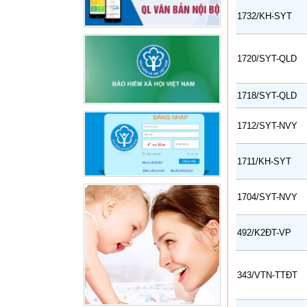
1732/KH-SYT
1720/SYT-QLD
1718/SYT-QLD
1712/SYT-NVY
1711/KH-SYT
1704/SYT-NVY
492/K2ĐT-VP
343/VTN-TTĐT