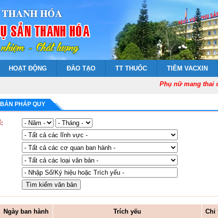
HOẠT ĐỘNG
ĐÀO TẠO
TT THUỐC
TIÊM VACXIN
Phụ nữ mang thai cần
 BẢN PHÁP QUY
:
Ngày ban hành
Trích yếu
Chi 