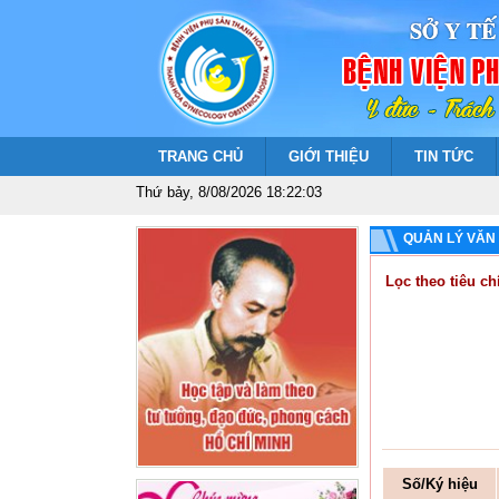
TRANG CHỦ
GIỚI THIỆU
TIN TỨC
Thứ bảy, 8/08/2026 18:22:03
QUẢN LÝ VĂN
Lọc theo tiêu chí
Số/Ký hiệu