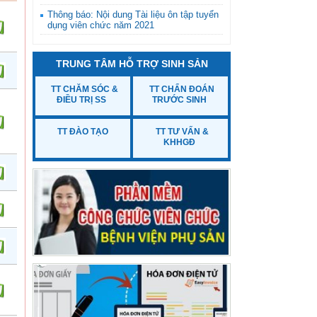
Thông báo: Nội dung Tài liệu ôn tập tuyển
dụng viên chức năm 2021
Thông báo: Triệu tập thí sinh đủ điều kiện,
tiêu chuẩn dự xét tuyển viên chức vòng 2
TRUNG TÂM HỖ TRỢ SINH SẢN
năm 2021, Bệnh viện Phụ sản tỉnh Thanh
Hóa
TT CHĂM SÓC &
TT CHẨN ĐOÁN
ĐIỀU TRỊ SS
TRƯỚC SINH
TT ĐÀO TẠO
TT TƯ VẤN &
KHHGĐ