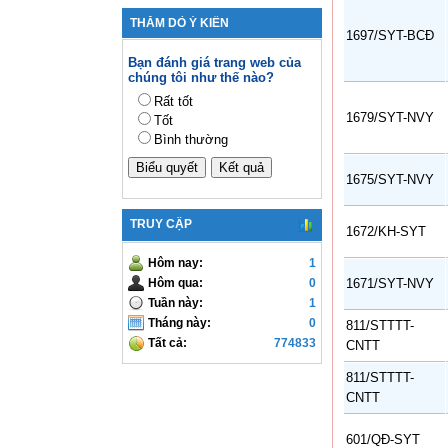
THĂM DÒ Ý KIẾN
1697/SYT-BCĐ
Bạn đánh giá trang web của
chúng tôi như thế nào?
Rất tốt
1679/SYT-NVY
Tốt
Bình thường
1675/SYT-NVY
TRUY CẬP
1672/KH-SYT
Hôm nay:
1
1671/SYT-NVY
Hôm qua:
0
Tuần này:
1
Tháng này:
0
811/STTTT-
Tất cả:
774833
CNTT
811/STTTT-
CNTT
601/QĐ-SYT