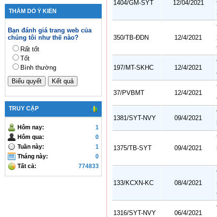
1404/GM-SYT
12/04/2021
THĂM DÒ Ý KIẾN
Bạn đánh giá trang web của
350/TB-ĐDN
12/4/2021
chúng tôi như thế nào?
Rất tốt
Tốt
197/MT-SKHC
12/4/2021
Bình thường
37/PVBMT
12/4/2021
TRUY CẬP
1381/SYT-NVY
09/4/2021
Hôm nay:
1
Hôm qua:
0
Tuần này:
1
1375/TB-SYT
09/4/2021
Tháng này:
0
Tất cả:
774833
133/KCXN-KC
08/4/2021
1316/SYT-NVY
06/4/2021