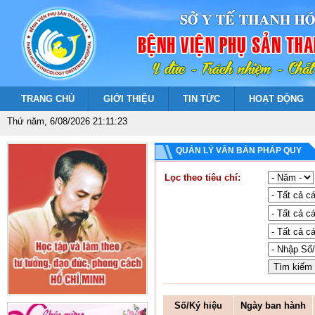
TRANG CHỦ
GIỚI THIỆU
TIN TỨC
HOẠT ĐỘNG
Thứ năm, 6/08/2026 21:11:23
QUẢN LÝ VĂN BẢN PHÁP QUY
Lọc theo tiêu chí:
Số/Ký hiệu
Ngày ban hành